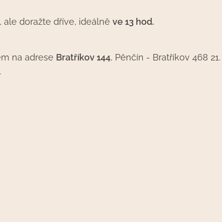
, ale doražte dříve, ideálně
ve 13 hod.
em na adrese
Bratříkov 144
, Pěnčín - Bratříkov 468 2
.